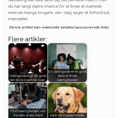
Netdating kan ikke sikre dig det perfekte match, men
du har langt større chance for at finde en kæreste
med de mange brugere, der i dag søger et forhold på
internettet.
Flere artikler:
En datingside er et godt
Datingoversigt.dk giver
sted at finde
det store overblik over…
kærligheden
Find kærligheden i en
moden alder med
Køb dit loppemiddel