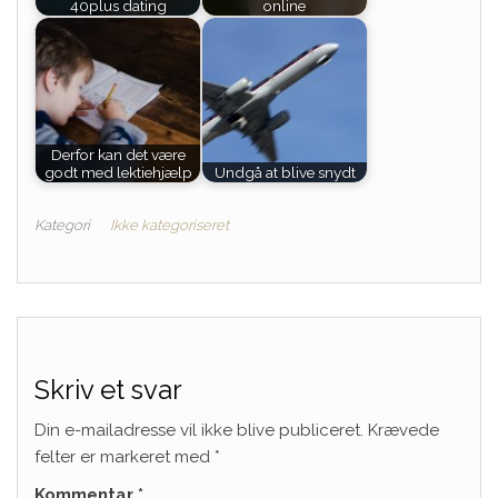
40plus dating
online
Derfor kan det være
godt med lektiehjælp
Undgå at blive snydt
Kategori
Ikke kategoriseret
Skriv et svar
Din e-mailadresse vil ikke blive publiceret.
Krævede
felter er markeret med
*
Kommentar
*