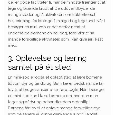
der er gode faciliteter til, når de mindste trænger til at
lege og brænde krudt af. Derudover tilbyder de
mange steder også aktiviteter som traktorkørsel,
hesteridning, fodboldgolf, minigolf og legeland. Når I
besøger en mini-zoo er det derfor nemt at
underholde børnene en hel dag, fordi der er så
mange forskellige aktiviteter, som I kan give jer i kast
med.
3. Oplevelse og læring
samlet på ét sted
En mini-zoo er også et oplagt sted at lære børnene
lidt om dyr og landbrug. Børn lærer bedst, når de får
lov til at bruge sanserne; se, røre, lugte. Når I besøger
en mini-zoo kan I lære børnene om, hvordan man
tager sig af dyr og behandler dem ordentligt.
Børnene får lov til at opleve mange forskellige dyr,
som de senere vil kunne genkende rundt i landet.