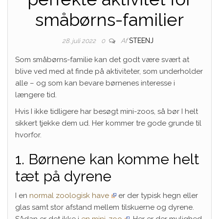
småbørns-familier
Af
STEENJ
28. juli 2022
0
Som småbørns-familie kan det godt være svært at
blive ved med at finde på aktiviteter, som underholder
alle – og som kan bevare børnenes interesse i
længere tid.
Hvis I ikke tidligere har besøgt mini-zoos, så bør I helt
sikkert tjekke dem ud. Her kommer tre gode grunde til
hvorfor.
1. Børnene kan komme helt
tæt på dyrene
I en
normal zoologisk have
er der typisk hegn eller
glas samt stor afstand mellem tilskuerne og dyrene.
Sådan er det ikke i
en mini-zoo
. Her er der mulighed