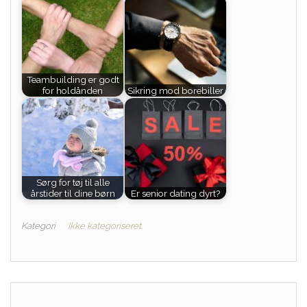
Teambuilding er godt
for holdånden
Sikring mod borebiller
Sørg for tøj til alle
årstider til dine børn
Er senior dating dyrt?
Kategori
Ikke kategoriseret