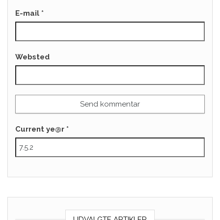
E-mail
*
Websted
Current ye@r
*
UDVALGTE ARTIKLER